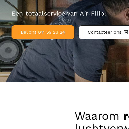
Een totaalservice van Air-Filip!
Bel ons 011 59 23 24
Contacteer ons
Waarom
luchtver