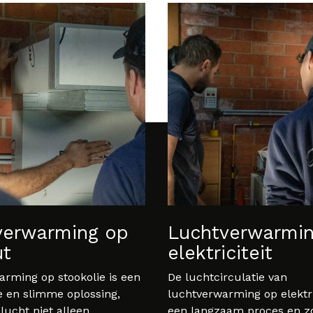
verwarming op
Luchtverwarmi
t
elektriciteit
rming op stookolie is een
De luchtcirculatie van
e en slimme oplossing,
luchtverwarming op elektric
lucht niet alleen
een langzaam proces en zo