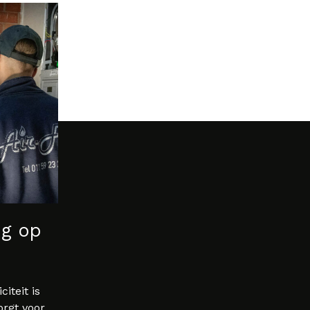
ng op
iteit is
rgt voor