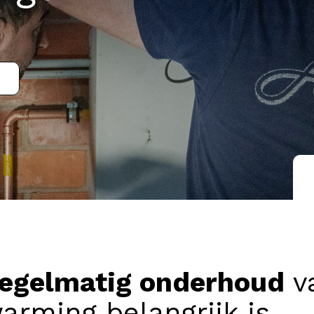
regelmatig onderhoud
v
warming
belangrijk is