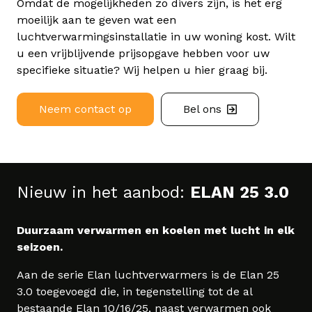
Omdat de mogelijkheden zo divers zijn, is het erg
moeilijk aan te geven wat een
luchtverwarmingsinstallatie in uw woning kost. Wilt
u een vrijblijvende prijsopgave hebben voor uw
specifieke situatie? Wij helpen u hier graag bij.
Neem contact op
Bel ons
Nieuw in het aanbod:
ELAN 25 3.0
Duurzaam verwarmen en koelen met lucht in elk
seizoen.
Aan de serie Elan luchtverwarmers is de Elan 25
3.0 toegevoegd die, in tegenstelling tot de al
bestaande Elan 10/16/25, naast verwarmen ook