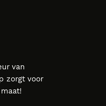
eur van
ip zorgt voor
 maat!