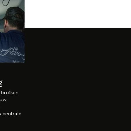
g
rbruiken
 uw
n
 centrale