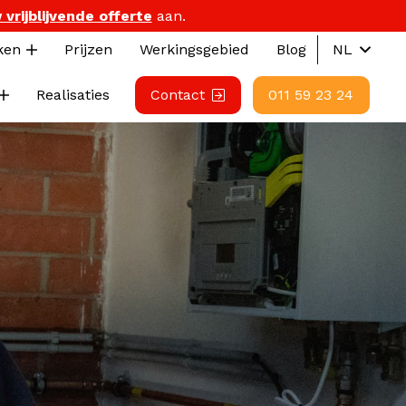
 vrijblijvende offerte
aan.
ken
Prijzen
Werkingsgebied
Blog
NL
Realisaties
Contact
011 59 23 24