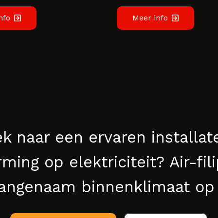
nfo
Meer info
k naar een ervaren installat
ing op elektriciteit? Air-fil
angenaam binnenklimaat op