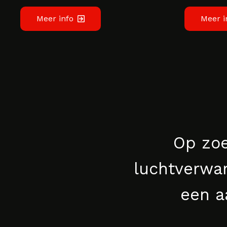
Meer info
Meer i
Op zoe
luchtverwarm
een a