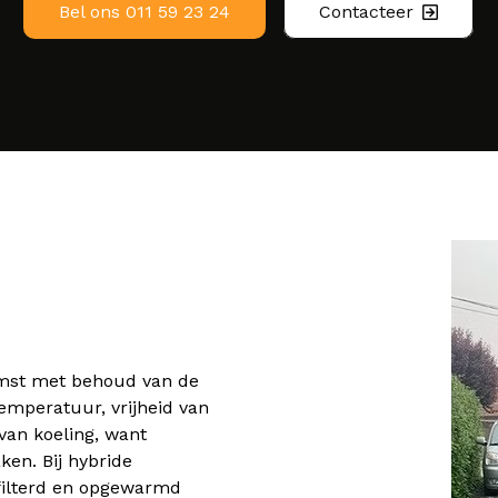
Bel ons 011 59 23 24
Contacteer
omst met behoud van de
emperatuur, vrijheid van
van koeling, want
n. Bij hybride
filterd en opgewarmd