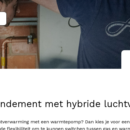
endement met hybride
lucht
uchtverwarming met een warmtepomp? Dan kies je voor ee
de flexibiliteit om te kunnen switchen tussen gas en warm