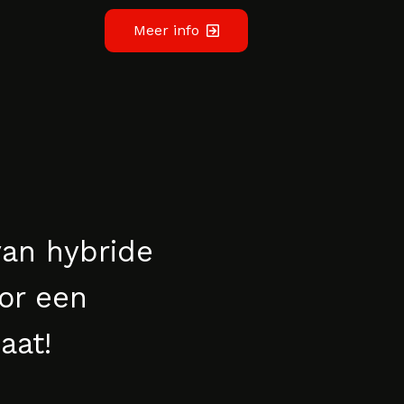
Meer info
van hybride
oor een
aat!