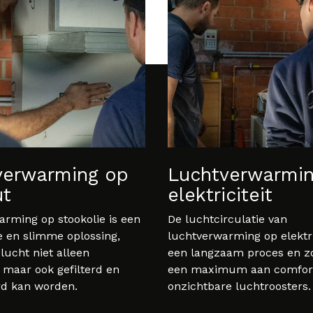
verwarming op
Luchtverwarmi
t
elektriciteit
rming op stookolie is een
De luchtcirculatie van
e en slimme oplossing,
luchtverwarming op elektric
lucht niet alleen
een langzaam proces en zo
maar ook gefilterd en
een maximum aan comfort,
rd kan worden.
onzichtbare luchtroosters.