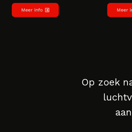
Meer info
Meer i
Op zoek na
luchtv
aan