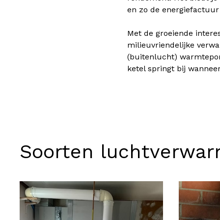
en zo de energiefactuur
Met de groeiende intere
milieuvriendelijke verw
(buitenlucht) warmtepom
ketel springt bij wanneer
Soorten luchtverwar