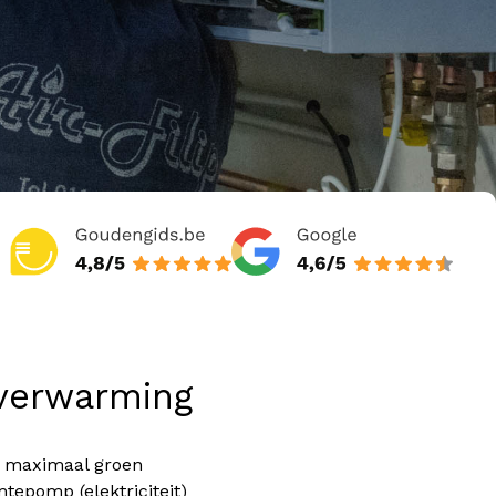
verwarming
n maximaal groen
tepomp (elektriciteit)